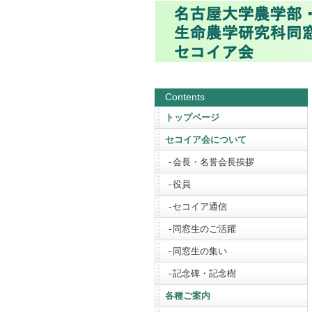
Contents
トップページ
セコイア会について
会長・名誉会長挨拶
役員
セコイア通信
同窓生のご活躍
同窓生の集い
記念碑・記念樹
各種ご案内