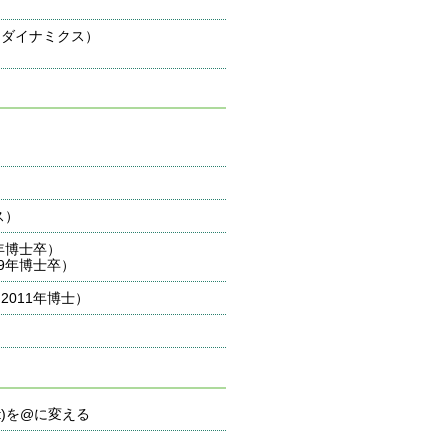
・ダイナミクス）
）
ス）
年博士卒）
9年博士卒）
011年博士）
jp (at)を@に変える