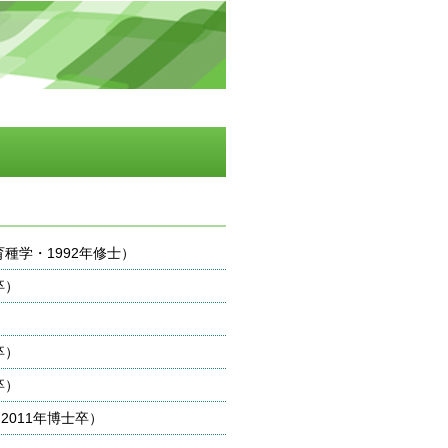
種学・1992年修士）
卒）
）
卒）
卒）
011年博士卒）