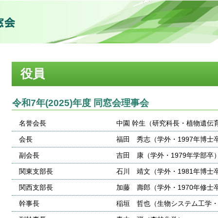
役員
令和7年(2025)年度 同窓会理事会
名誉会長
中園 幹生（研究科長・植物遺伝育
会長
福田 秀志（学外・1997年博士
副会長
吉田 康（学外・1979年学部卒
関東支部長
石川 靖文（学外・1981年博士
関西支部長
加藤 壽郎（学外・1970年修士
幹事長
稲垣 哲也（生物システム工学・2