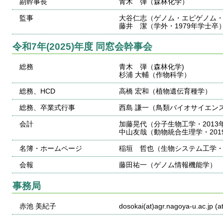
副幹事長
青木 弾（森林化学）
監事
大谷仁志（ゲノム・エピゲノム
藤井 潔（学外・1979年学士卒
令和7年(2025)年度 同窓会幹事会
総務
青木 弾（森林化学)
杉浦 大輔（作物科学）
総務、HCD
高橋 宏和（植物遺伝育種学）
総務、卒業式行事
西島 謙一（鳥類バイオサイエン
会計
加藤晃代（分子生物工学・2013
中山友哉（動物統合生理学・201
名簿・ホームページ
稲垣 哲也（生物システム工学・2
会報
藤田祐一（ゲノム情報機能学）
事務局
赤池 美紀子
dosokai(at)agr.nagoya-u.ac.