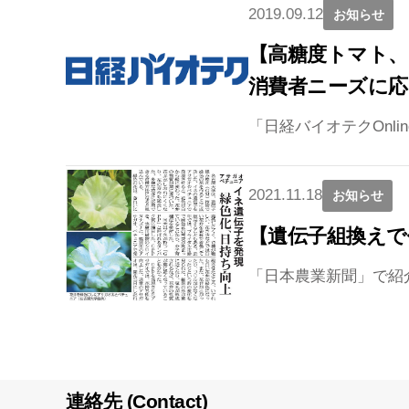
2019.09.12
お知らせ
【高糖度トマト、
消費者ニーズに応
「日経バイオテクOnli
2021.11.18
お知らせ
【遺伝子組換えで
「日本農業新聞」で紹
連絡先 (Contact)