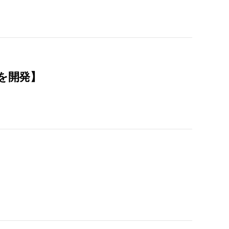
た
を開発】